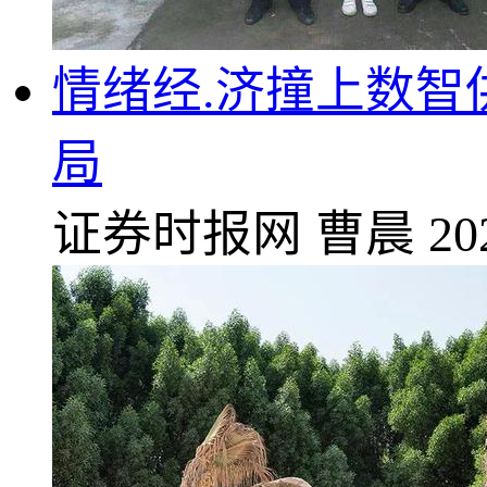
情绪经.济撞上数智
局
证券时报网
曹晨
20