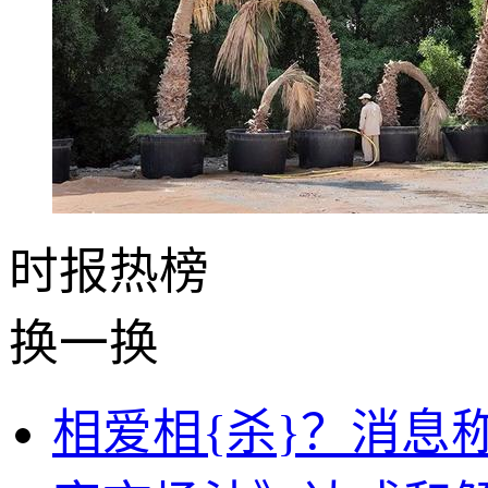
时报
热榜
换一换
相爱相{杀}？消息