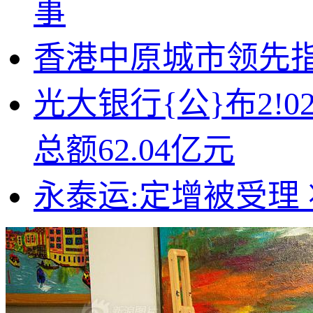
事
香港中原城市领先指{数
光大银行{公}布2!
总额62.04亿元
永泰运:定增被受理