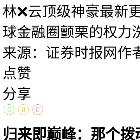
林❌云顶级神豪最新
球金融圈颤栗的权力
来源：证券时报网
作
点赞
分享
归来即巅峰：那个拨