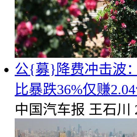
公{募}降费冲击波
比暴跌36%仅赚2.0
中国汽车报
王石川