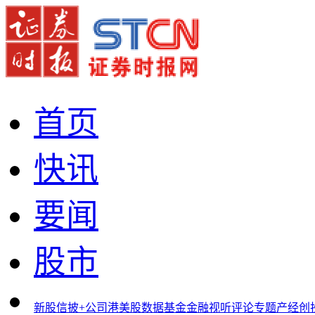
首页
快讯
要闻
股市
新股
信披+
公司
港美股
数据
基金
金融
视听
评论
专题
产经
创