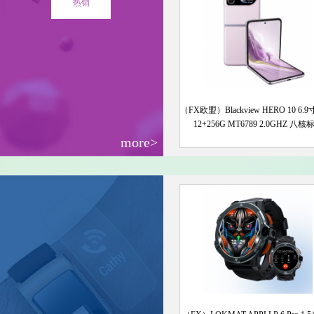
热销
（FX欧盟）Blackview HERO 10 6.
12+256G MT6789 2.0GHZ 八核
more>