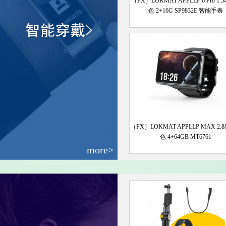
（FX）LOKMAT APPLLP 6 Pro 1.
色 2+16G SP9832E 智能手表
（FX）LOKMAT APPLLP MAX 2.8
色 4+64GB MT6761
more>