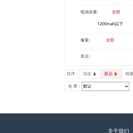
电池容量:
全部
1200mah以下
像素:
全部
卖点:
排序：
综合
新品
销
仓 库：
关于我们