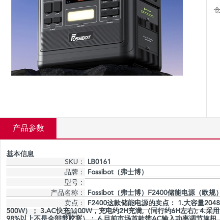
仓
产品参数
基本信息
SKU：
LB0161
品牌：
Fossibot（弗士博）
型号：
产品名称：
Fossibot（弗士博）F2400储能电源（欧规
卖点：
F2400这款储能电源的卖点： 1.大容量2048
500W）； 3.AC快充1100W，充电约2H充满,（同行约6H左右)
颜色：
98%以上不是全部带胶塞）； 6.目前市场首款带AC输入功率调节旋扭，5档