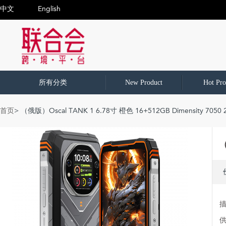
中文
English
所有分类
New Product
Hot Pro
首页
> （俄版）Oscal TANK 1 6.78寸 橙色 16+512GB Dimensity 705
（
描