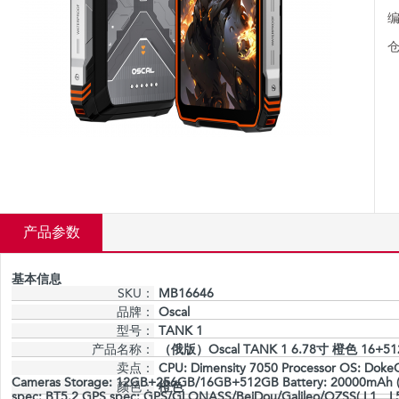
编
仓
产品参数
基本信息
SKU：
MB16646
品牌：
Oscal
型号：
TANK 1
产品名称：
（俄版）Oscal TANK 1 6.78寸 橙色 16+512
卖点：
CPU: Dimensity 7050 Processor OS: Doke
Cameras Storage: 12GB+256GB/16GB+512GB Battery: 20000mAh (Typi
颜色：
橙色
spec: BT5.2 GPS spec: GPS/GLONASS/BeiDou/Galileo/QZSS( L1、L5