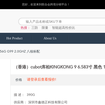
您好，欢迎来到联合会跨境分销平台！
热搜：
三防
限量
智能超高性价比
Hot Product
About Us
56G G99 2.0GHZ 八核标配
（香港）cubot库柏KINGKONG 9 6.583寸 黑色 1
请登录后查看报价!
价格
描 述：
390G
供应商：
深圳市鑫德正科技有限公司