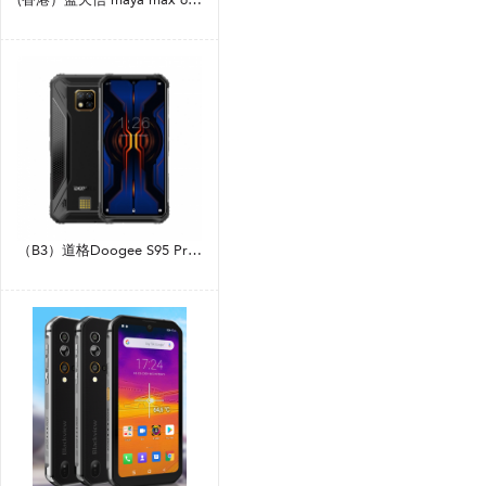
（B3）道格Doogee S95 Pro 6.3寸 黑色 8+128G MT6779V（Helio P90） 2.0GHZ 八核标配