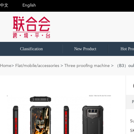
中文
English
Classification
New Product
Hot Pro
Home
>
Flat/mobile/accessories
>
Three proofing machine
> （B3）ouk
（
P
Su
S