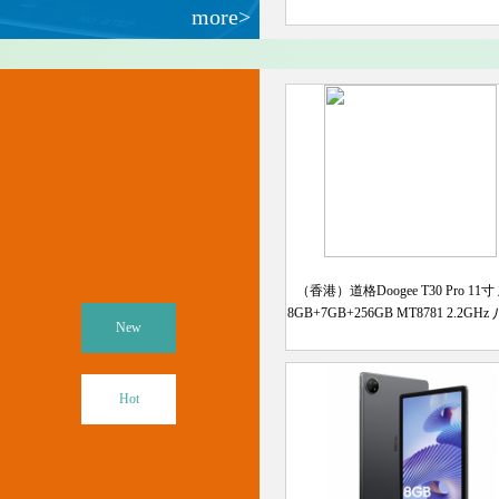
more>
（香港）道格Doogee T30 Pro 11寸
8GB+7GB+256GB MT8781 2.2GH
New
配
Hot