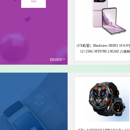
Hot
（FX欧盟）Blackview HERO 10 6.
12+256G MT6789 2.0GHZ 八核
more>