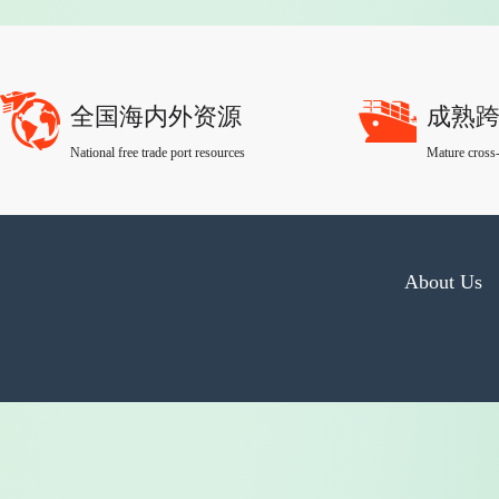
全国海内外资源
成熟
National free trade port resources
Mature cross-
About Us