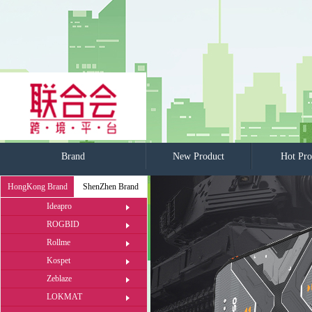
Brand
New Product
Hot Pro
HongKong Brand
ShenZhen Brand
Ideapro
ROGBID
Rollme
Kospet
Zeblaze
LOKMAT