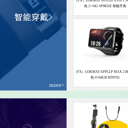
（FX）LOKMAT APPLLP 6 Pro 1.
色 2+16G SP9832E 智能手表
（FX）LOKMAT APPLLP MAX 2.8
色 4+64GB MT6761
more>